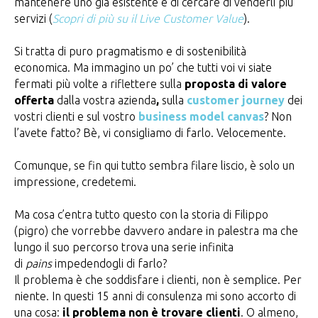
mantenere uno già esistente e di cercare di venderli più
servizi (
Scopri di più su il Live Customer Value
).
Si tratta di puro pragmatismo e di sostenibilità
economica. Ma immagino un po’ che tutti voi vi siate
fermati più volte a riflettere sulla
proposta di valore
offerta
dalla vostra azienda
,
sulla
customer journey
dei
vostri clienti e sul vostro
business model canvas
? Non
l’avete fatto? Bè, vi consigliamo di farlo. Velocemente.
Comunque, se fin qui tutto sembra filare liscio, è solo un
impressione, credetemi.
Ma cosa c’entra tutto questo con la storia di Filippo
(pigro) che vorrebbe davvero andare in palestra ma che
lungo il suo percorso trova una serie infinita
di
pains
impedendogli di farlo?
Il problema è che soddisfare i clienti, non è semplice. Per
niente. In questi 15 anni di consulenza mi sono accorto di
una cosa:
il problema non è trovare clienti
. O almeno,