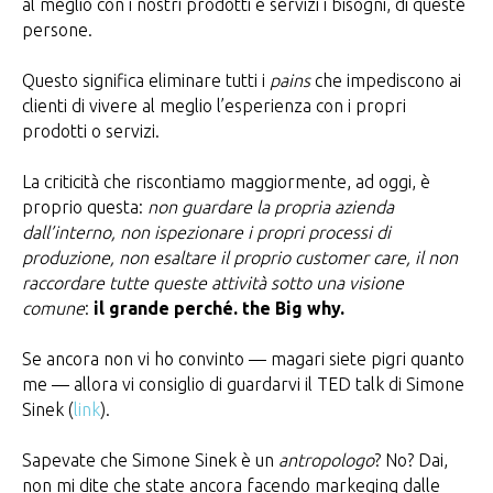
al meglio con i nostri prodotti e servizi i bisogni, di queste
persone.
Questo significa eliminare tutti i
pains
che impediscono ai
clienti di vivere al meglio l’esperienza con i propri
prodotti o servizi.
La criticità che riscontiamo maggiormente, ad oggi, è
proprio questa:
non guardare la propria azienda
dall’interno, non ispezionare i propri processi di
produzione, non esaltare il proprio customer care, il non
raccordare tutte queste attività sotto una visione
comune
:
il grande perché. the Big why.
Se ancora non vi ho convinto — magari siete pigri quanto
me — allora vi consiglio di guardarvi il TED talk di Simone
Sinek (
link
).
Sapevate che Simone Sinek è un
antropologo
? No? Dai,
non mi dite che state ancora facendo markeging dalle