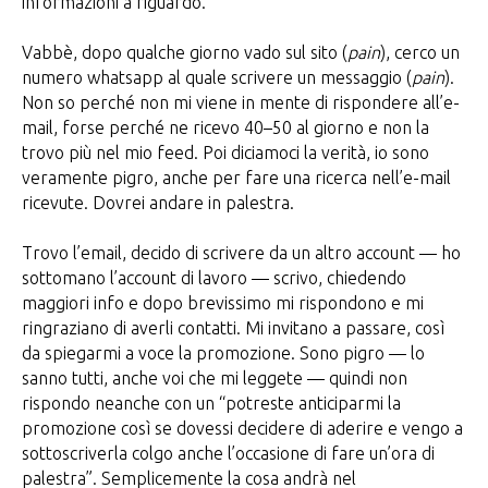
informazioni a riguardo.
Vabbè, dopo qualche giorno vado sul sito (
pain
), cerco un
numero whatsapp al quale scrivere un messaggio (
pain
).
Non so perché non mi viene in mente di rispondere all’e-
mail, forse perché ne ricevo 40–50 al giorno e non la
trovo più nel mio feed. Poi diciamoci la verità, io sono
veramente pigro, anche per fare una ricerca nell’e-mail
ricevute. Dovrei andare in palestra.
Trovo l’email, decido di scrivere da un altro account — ho
sottomano l’account di lavoro — scrivo, chiedendo
maggiori info e dopo brevissimo mi rispondono e mi
ringraziano di averli contatti. Mi invitano a passare, così
da spiegarmi a voce la promozione. Sono pigro — lo
sanno tutti, anche voi che mi leggete — quindi non
rispondo neanche con un “potreste anticiparmi la
promozione così se dovessi decidere di aderire e vengo a
sottoscriverla colgo anche l’occasione di fare un’ora di
palestra”. Semplicemente la cosa andrà nel