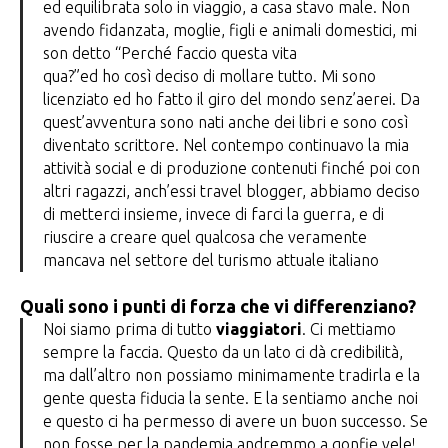
ed equilibrata solo in viaggio, a casa stavo male. Non
avendo fidanzata, moglie, figli e animali domestici, mi
son detto “Perché faccio questa vita
qua?”ed ho così deciso di mollare tutto. Mi sono
licenziato ed ho fatto il giro del mondo senz’aerei. Da
quest’avventura sono nati anche dei libri e sono così
diventato scrittore. Nel contempo continuavo la mia
attività social e di produzione contenuti finché poi con
altri ragazzi, anch’essi travel blogger, abbiamo deciso
di metterci insieme, invece di farci la guerra, e di
riuscire a creare quel qualcosa che veramente
mancava nel settore del turismo attuale italiano
Quali sono i punti di forza che vi differenziano?
Noi siamo prima di tutto
viaggiatori
. Ci mettiamo
sempre la faccia. Questo da un lato ci dà credibilità,
ma dall’altro non possiamo minimamente tradirla e la
gente questa fiducia la sente. E la sentiamo anche noi
e questo ci ha permesso di avere un buon successo. Se
non fosse per la pandemia andremmo a gonfie vele!