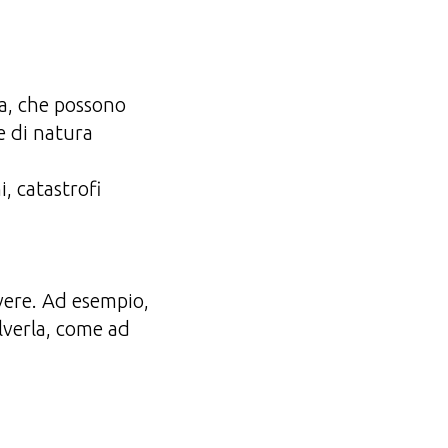
ma, che possono
e di natura
, catastrofi
vere. Ad esempio,
solverla, come ad