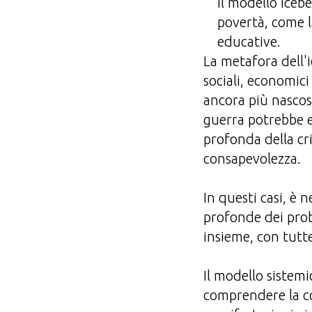
Il modello Iceb
povertà, come 
educative.
La metafora dell'
sociali, economici
ancora più nascost
guerra potrebbe e
profonda della cr
consapevolezza.
In questi casi, è 
profonde dei prob
insieme, con tutte
Il modello sistem
comprendere la co