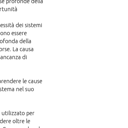
use profonde della
rtunità
ssità dei sistemi
ssono essere
rofonda della
orse. La causa
mancanza di
mprendere le cause
istema nel suo
utilizzato per
dere oltre le