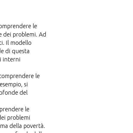
 comprendere le
e dei problemi. Ad
i. Il modello
de di questa
 interni
r comprendere le
 esempio, si
rofonde del
mprendere le
dei problemi
ema della povertà.