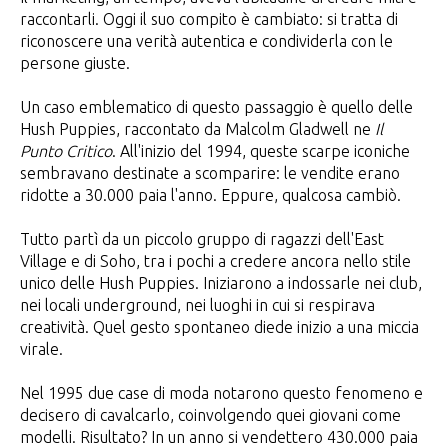
raccontarli. Oggi il suo compito è cambiato: si tratta di
riconoscere una verità autentica e condividerla con le
persone giuste.
Un caso emblematico di questo passaggio è quello delle
Hush Puppies, raccontato da Malcolm Gladwell ne
Il
Punto Critico
. All'inizio del 1994, queste scarpe iconiche
sembravano destinate a scomparire: le vendite erano
ridotte a 30.000 paia l'anno. Eppure, qualcosa cambiò.
Tutto partì da un piccolo gruppo di ragazzi dell'East
Village e di Soho, tra i pochi a credere ancora nello stile
unico delle Hush Puppies. Iniziarono a indossarle nei club,
nei locali underground, nei luoghi in cui si respirava
creatività. Quel gesto spontaneo diede inizio a una miccia
virale.
Nel 1995 due case di moda notarono questo fenomeno e
decisero di cavalcarlo, coinvolgendo quei giovani come
modelli. Risultato? In un anno si vendettero 430.000 paia