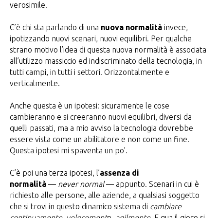
verosimile.
C’è chi sta parlando di una
nuova normalità
invece,
ipotizzando nuovi scenari, nuovi equilibri. Per qualche
strano motivo l’idea di questa nuova normalità è associata
all’utilizzo massiccio ed indiscriminato della tecnologia, in
tutti campi, in tutti i settori. Orizzontalmente e
verticalmente.
Anche questa è un ipotesi: sicuramente le cose
cambieranno e si creeranno nuovi equilibri, diversi da
quelli passati, ma a mio avviso la tecnologia dovrebbe
essere vista come un abilitatore e non come un fine.
Questa ipotesi mi spaventa un po’.
C’è poi una terza ipotesi, l’
assenza di
normalità
—
never normal
— appunto. Scenari in cui è
richiesto alle persone, alle aziende, a qualsiasi soggetto
che si trovi in questo dinamico sistema di
cambiare
continuamente
,
velocement
e,
agilmente
. E qua il gioco si