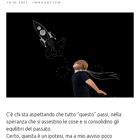
14.02.2021
INNOVATION
C’è chi sta aspettando che tutto “questo” passi, nella
speranza che si assestino le cose e si consolidino gli
equilibri del passato.
Certo, questa è un ipotesi, ma a mio avviso poco