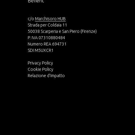
Benefit
c/o
Marchisoro HUB
Strada per Coldaia 11
50038 Scarperia e San Piero (Firenze)
P. IVA 07310880484
Numero REA 694731
SDI M5UXCR1
Privacy Policy
Cookie Polic
y
Relazione d’Impatto