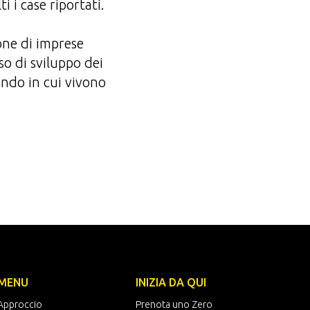
 i case riportati.
one di imprese
so di sviluppo dei
ondo in cui vivono
MENU
INIZIA DA QUI
Approccio
Prenota uno Zero