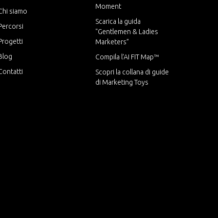
Moment
Chi siamo
Scarica la guida
Percorsi
"Gentlemen & Ladies
Progetti
Marketers”
Blog
Compila l’AI FIT Map™
Contatti
Scopri l
a collana di guide
di Marketing Toys