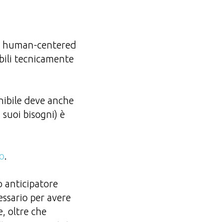
io human-centered
abili tecnicamente
nibile deve anche
 suoi bisogni) è
o
.
o anticipatore
essario per avere
, oltre che