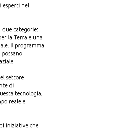
 esperti nel
n due categorie:
 per la Terra e una
ziale. Il programma
e possano
aziale.
el settore
nte di
questa tecnologia,
mpo reale e
i iniziative che