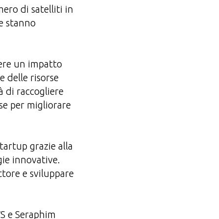
ro di satelliti in
de stanno
avere un impatto
e delle risorse
à di raccogliere
ose per migliorare
startup grazie alla
ogie innovative.
tore e sviluppare
AWS e Seraphim