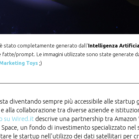
 è stato completamente generato dall'
Intelligenza Artifici
e fatte/prompt. Le immagini utilizzate sono state generate 
Marketing Toys
;)
e sta diventando sempre più accessibile alle startup gr
i e alla collaborazione tra diverse aziende e istituzio
lo su Wired.it
descrive una partnership tra Amazon
Space, un fondo di investimento specializzato nel s
are le startup nell'utilizzo dei dati satellitari per c