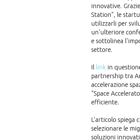
innovative. Grazi
Station", le start
utilizzarli per sv
un'ulteriore conf
e sottolinea l'imp
settore.
Il
link
in questione
partnership tra A
accelerazione spaz
"Space Accelerator
efficiente.
L'articolo spiega
selezionare le migl
soluzioni innovati