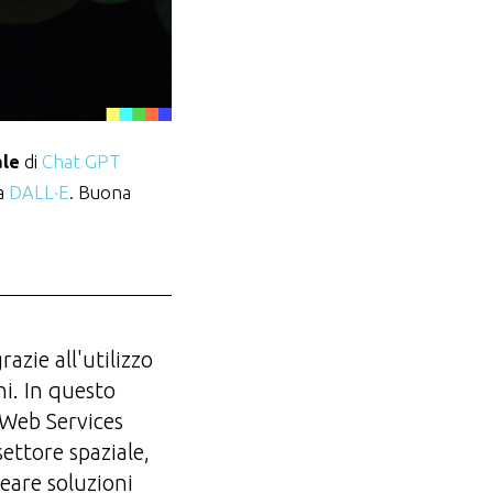
ale
di
Chat GPT
da
DALL·E
. Buona
azie all'utilizzo
ni. In questo
 Web Services
ettore spaziale,
reare soluzioni