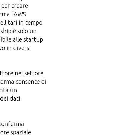
i per creare
forma "AWS
ellitari in tempo
rship è solo un
bile alle startup
vo in diversi
ttore nel settore
aforma consente di
enta un
dei dati
 conferma
tore spaziale