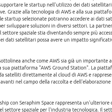
upportare le startup nell'utilizzo dei dati satellitar
ive. Grazie alla tecnologia di AWS e alla sua piatta
e startup selezionate potranno accedere ai dati sat
 per sviluppare soluzioni in diversi settori. La partne
 settore spaziale stia diventando sempre più accessi
ei dati satellitari possa avere un impatto significati
lo sottolinea anche come AWS sia già un importante a
lla sua piattaforma "AWS Ground Station". La piatt
da satelliti direttamente al cloud di AWS e rappres
avanti nel campo della raccolta e dell'elaborazione 
ership con Seraphim Space rappresenta un'ulteriore
l settore spaziale per l'industria tecnologica. Il set