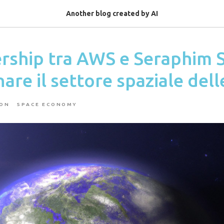
Another blog created by AI
ership tra AWS e Seraphim 
nare il settore spaziale dell
ION
SPACE ECONOMY