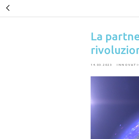
La partn
rivoluzio
14.03.2023
INNOVAT