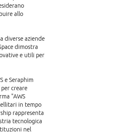
esiderano
buire allo
ra diverse aziende
 Space dimostra
vative e utili per
AWS e Seraphim
i per creare
forma "AWS
ellitari in tempo
nership rappresenta
stria tecnologica
tituzioni nel